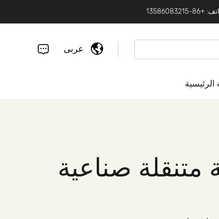
 +86-13586083215
عربى
الرئيسية