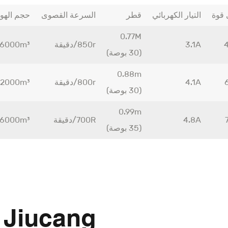
قوة
التيار الكهربائي
قطر
السرعة القصوى
حجم الهو
0.77M
3.1A
850r/دقيقة
16000m³/ساع
(30 بوصة)
0.88m
4.1A
800r/دقيقة
22000m³/ساع
(30 بوصة)
0.99m
4.8A
700R/دقيقة
26000m³/ساع
(35 بوصة)
 Jiucang