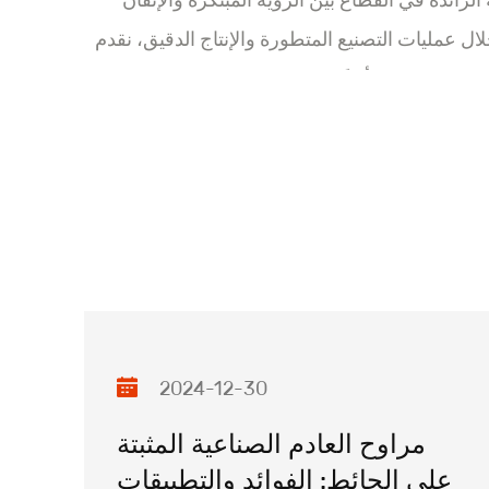
 الرائدة في القطاع بين الرؤية المبتكرة والإتقان
ل عمليات التصنيع المتطورة والإنتاج الدقيق، نقدم
 الصيانة تضمن أداءً مستقرًا. كما نظل، بالمضي
قنيات محركات المغناطيس الدائم والبناء على ريادتنا
ة."
2024-12-30
مراوح العادم الصناعية المثبتة
على الحائط: الفوائد والتطبيقات