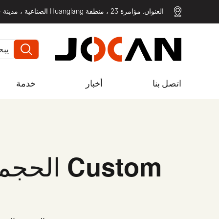
العنوان: مؤامرة 23 ، منطقة Huanglang الصناعية ، مدينة جينكينغ ، مقاطعة لوقاو ، مدينة تايزو ، مقاطعة تشجيانغ
اتصل بنا
أخبار
خدمة
Custom الحجم الكبير مروحة متذبذبة متنقلة صناعية