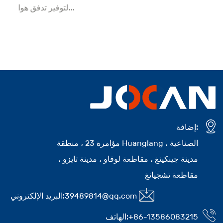
لتوفير تدفق هوا...
إضافة:
مؤامرة 23 ، منطقة Huanglang الصناعية ،
مدينة جينكينغ ، مقاطعة لوقاو ، مدينة تايزو ،
مقاطعة تشجيانغ
39489814@qq.com
البريد الإلكتروني:
+86-13586083215
الهاتف: